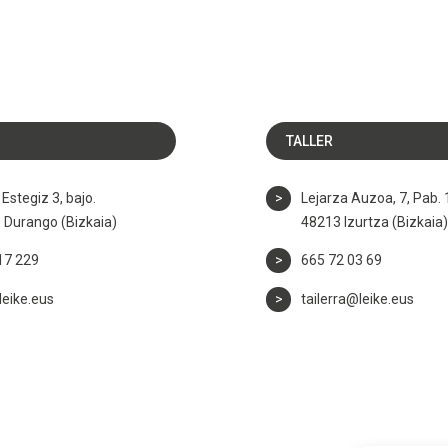
A
TALLER
Estegiz 3, bajo.
Lejarza Auzoa, 7, Pab. 
 Durango (Bizkaia)
48213 Izurtza (Bizkaia
17 229
665 72 03 69
leike.eus
tailerra@leike.eus