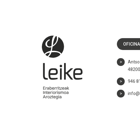
OFICIN
Antso 
48200
946 8
info@